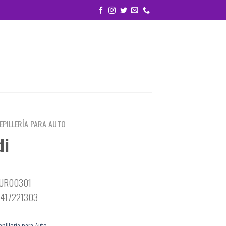
EPILLERÍA PARA AUTO
di
DUR00301
4417221303
pillería para Auto