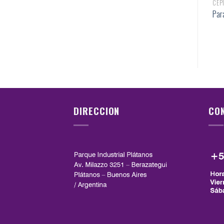
CEP
Par
DIRECCION
CO