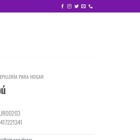
EPILLERÍA PARA HOGAR
bú
DUR00203
4417221341
epillería para Hogar