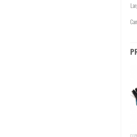
Lar
Can
P
CEP