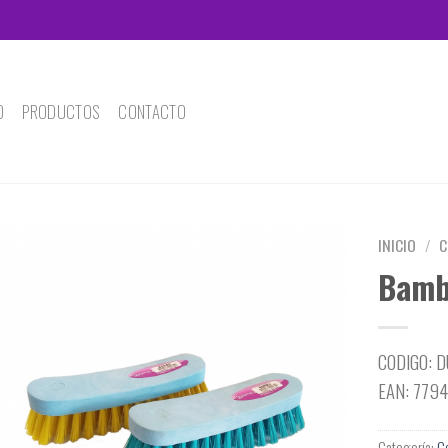
O
PRODUCTOS
CONTACTO
INICIO
/
C
Bam
CODIGO: 
EAN: 779
Categoría:
C