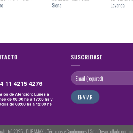
no
Siena
Lavanda
NTACTO
SUSCRIBASE
ight (c) 2025 - DURAMAX - Términos y Condiciones |
Sitio Desarrollado por Li