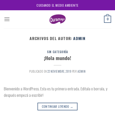
Skip
CUIDANDO EL MEDIO AMBIENTE
to
content
0
ARCHIVOS DEL AUTOR:
ADMIN
SIN CATEGORÍA
¡Hola mundo!
PUBLICADO EN
22 NOVIEMBRE, 2019
POR
ADMIN
Bienvenido a WordPress. Esta es tu primera entrada. Editala o borrala, y
después empezá a escribir!
CONTINUAR LEYENDO
→